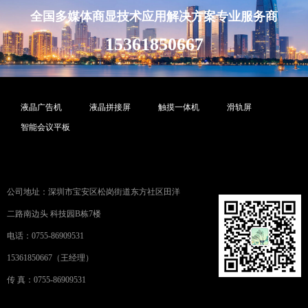
全国多媒体商显技术应用解决方案专业服务商
15361850667
液晶广告机
液晶拼接屏
触摸一体机
滑轨屏
智能会议平板
公司地址：深圳市宝安区松岗街道东方社区田洋
二路南边头 科技园B栋7楼
电话：0755-86909531
15361850667（王经理）
传 真：0755-86909531