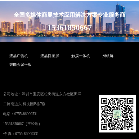
全国多媒体商显技术应用解决方案专业服务商
15361850667
液晶广告机
液晶拼接屏
触摸一体机
滑轨屏
智能会议平板
公司地址：深圳市宝安区松岗街道东方社区田洋
二路南边头 科技园B栋7楼
电话：0755-86909531
15361850667（王经理）
传 真：0755-86909531