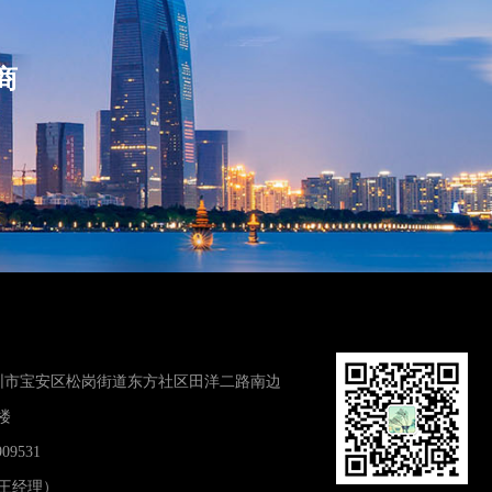
商
圳市宝安区松岗街道东方社区田洋二路南边
楼
09531
7（王经理）