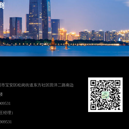
商
圳市宝安区松岗街道东方社区田洋二路南边
楼
09531
7（王经理）
909531