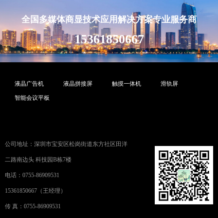
全国多媒体商显技术应用解决方案专业服务商
15361850667
液晶广告机
液晶拼接屏
触摸一体机
滑轨屏
智能会议平板
公司地址：深圳市宝安区松岗街道东方社区田洋
二路南边头 科技园B栋7楼
电话：0755-86909531
15361850667（王经理）
传 真：0755-86909531