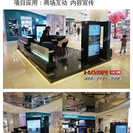
项目应用：商场互动 内容宣传