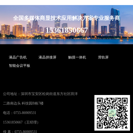
全国多媒体商显技术应用解决方案专业服务商
15361850667
液晶广告机
液晶拼接屏
触摸一体机
滑轨屏
智能会议平板
公司地址：深圳市宝安区松岗街道东方社区田洋
二路南边头 科技园B栋7楼
电话：0755-86909531
15361850667（王经理）
传 真：0755-86909531