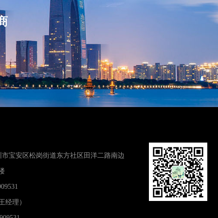
商
圳市宝安区松岗街道东方社区田洋二路南边
楼
09531
7（王经理）
909531